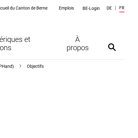
FR
cueil du Canton de Berne
Emplois
DE
BE-Login
ériques et
À
ions
propos
Afficher/mas
(LPHand)
Objectifs