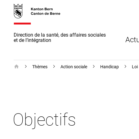
Accès
skiplink.toNavigation
skiplink.toStartPage
Accès
direct
direct à
au
la
contenu
recherche
Direction de la santé, des affaires sociales
Actu
et de l’intégration
Direction de la santé, des affaires sociales et de l’intégration 
Thèmes
Action sociale
Handicap
Loi
Objectifs