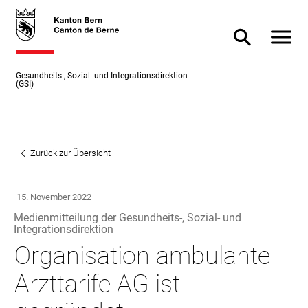
Direkt
skiplink.toNavigation
skiplink.toStartPage
Direkt
zum
zur
Navigat
Suche ein- od
Inhalt
Suche
Gesundheits-, Sozial- und Integrationsdirektion
(GSI)
Zurück zur Übersicht
15. November 2022
Medienmitteilung der Gesundheits-, Sozial- und
Integrationsdirektion
Organisation ambulante
:
Arzttarife AG ist