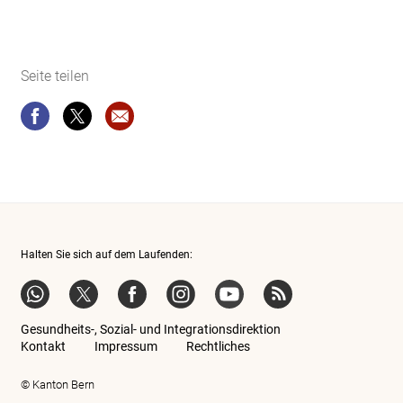
Seite teilen
Seite teilen
Seite teilen
Website-Empfehlung: Gesundheits-, Sozial- 
Halten Sie sich auf dem Laufenden:
WhatsApp
Twitter
Facebook
Instagram
YouTube
RSS-Feeds BE
Gesundheits-, Sozial- und Integrationsdirektion
Kontakt
Impressum
Rechtliches
© Kanton Bern